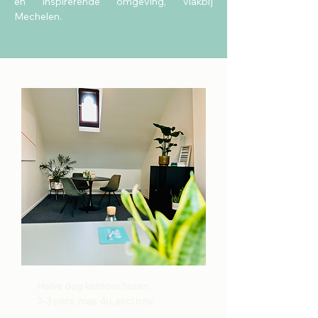
en inspirerende omgeving, vlakbij
Mechelen.
Halve dag kantoor huren
2-3 pers, max 4u, excl btw