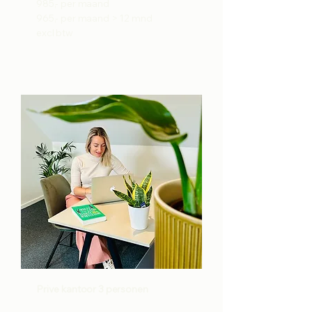
985,- per maand
965,- per maand > 12 mnd
excl btw
Prive kantoor 3 personen