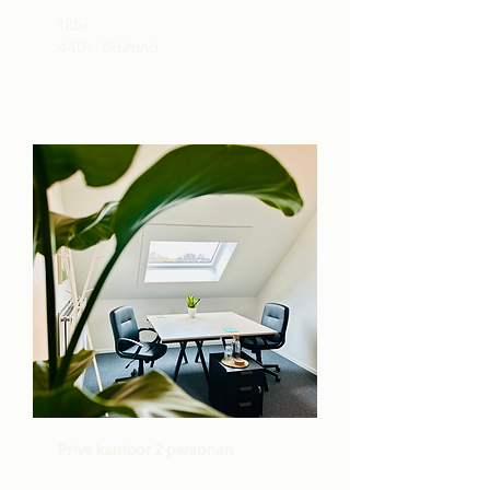
125,-
440,- 5d/mnd
Prive kantoor 2 personen