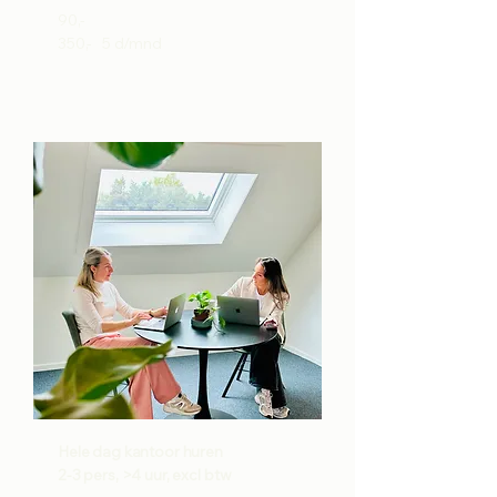
90,-
350,- 5 d/mnd
Hele dag kantoor huren
2-3 pers, >4 uur, excl btw