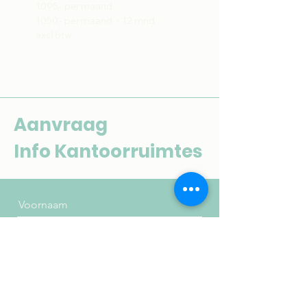
1095,- per maand
1050,- per maand > 12 mnd
excl btw
Aanvraag
Info Kantoorruimtes
Voornaam
Achternaam
Email