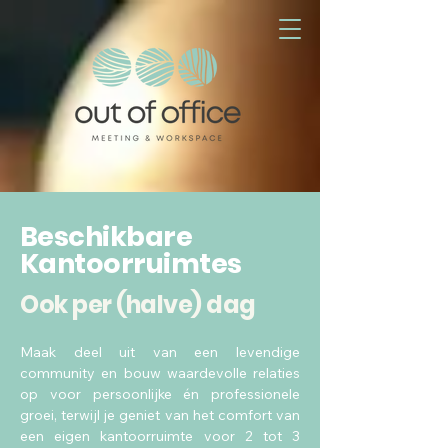
Beschikbare
Kantoorruimtes
Ook per (halve) dag
Maak deel uit van een levendige
community en bouw waardevolle relaties
op voor persoonlijke én professionele
groei, terwijl je geniet van het comfort van
een eigen kantoorruimte voor 2 tot 3