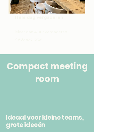
Hele dag vergaderen
Meer dan 4 uur vergaderen
490,- excl btw
Compact meeting
room
Ideaal voor kleine teams,
grote ideeën