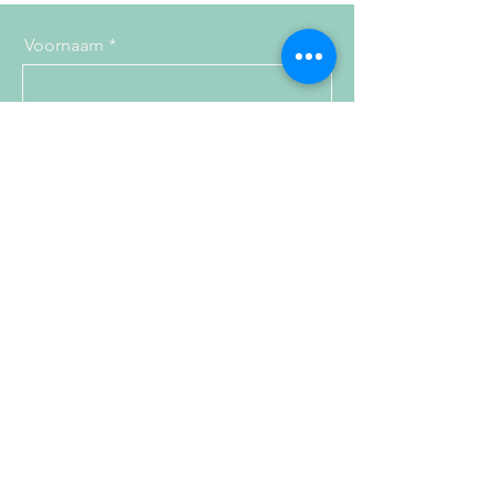
Voornaam
Achternaam
Email
Bedrijf
Code
Telefoon
Datum