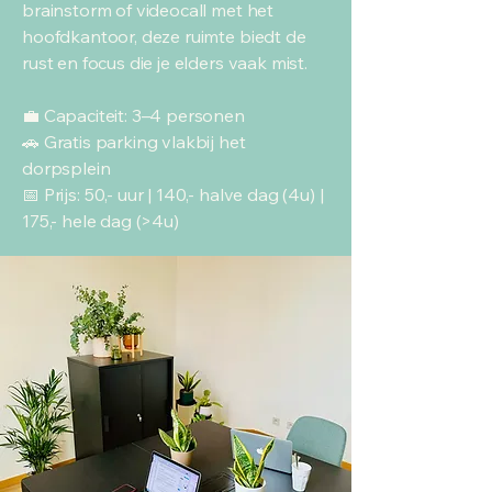
brainstorm of videocall met het
hoofdkantoor, deze ruimte biedt de
rust en focus die je elders vaak mist.
💼 Capaciteit: 3–4 personen
🚗 Gratis parking vlakbij het
dorpsplein
📅 Prijs: 50,- uur | 140,- halve dag (4u) |
175,- hele dag (>4u)