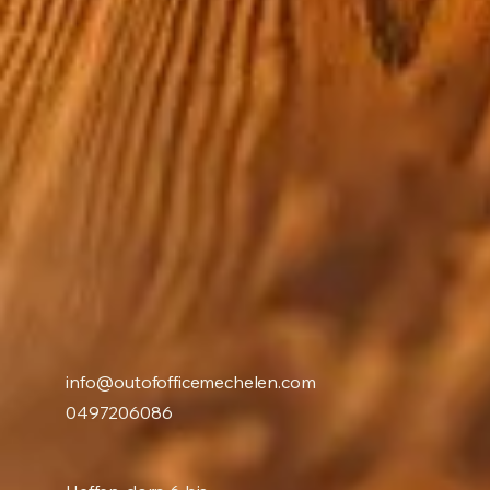
OF O
OF O
info@outofofficemechelen.com
0497206086