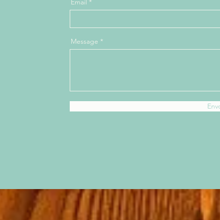
Email
Message
Env