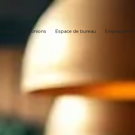
orking
Réunions
Espace de bureau
Emplacemen