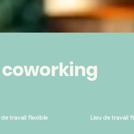
 coworking
 de travail flexible
Lieu de travail f