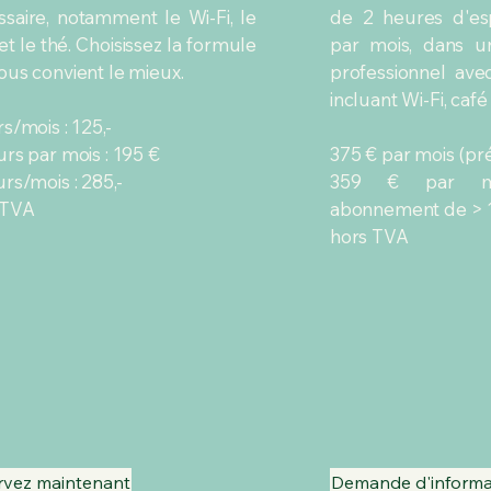
ssaire, notamment le Wi-Fi, le
de 2 heures d'es
et le thé. Choisissez la formule
par mois, dans u
ous convient le mieux.
professionnel avec
incluant Wi-Fi, café 
rs/mois : 125,-
urs par mois : 195 €
375 € par mois (pr
urs/mois : 285,-
359 € par m
 TVA
abonnement de > 
hors TVA
rvez maintenant
Demande d'informa