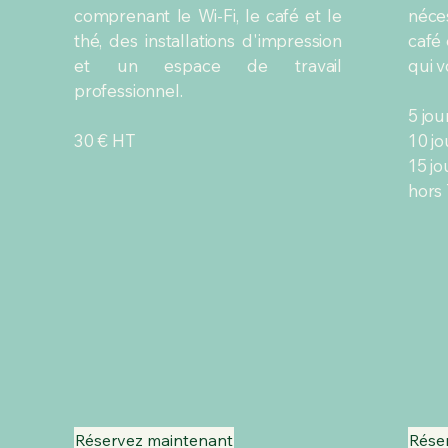
comprenant le Wi-Fi, le café et le
néce
thé, des installations d'impression
café 
et un espace de travail
qui v
professionnel.
5 jou
30 € HT
10 jo
15 jo
hors
Réservez maintenant
Rése