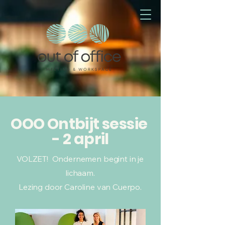
OOO Ontbijt sessie
- 2 april
VOLZET! Ondernemen begint in je
lichaam.
Lezing door Caroline van Cuerpo.