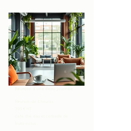
Réunion d'une demi-journée
Réunion de 4 heures
395 € HT
café, thé, eau et corbeille de
fruits inclus