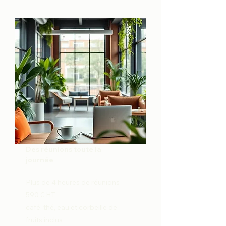
Des réunions toute la
journée
Plus de 4 heures de réunions
590 € HT
café, thé, eau et corbeille de
fruits inclus