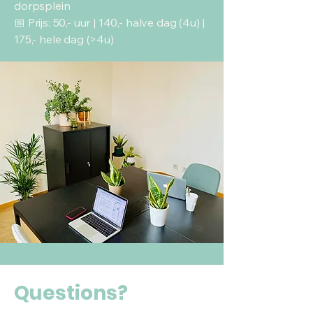
dorpsplein
📅 Prijs: 50,- uur | 140,- halve dag (4u) |
175,- hele dag (>4u)
Questions?